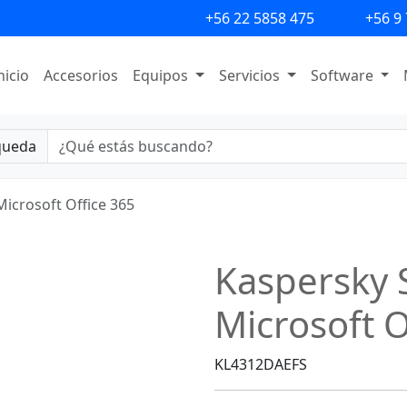
+56 22 5858 475
+56 9
nicio
Accesorios
Equipos
Servicios
Software
queda
Microsoft Office 365
Kaspersky S
Microsoft O
KL4312DAEFS