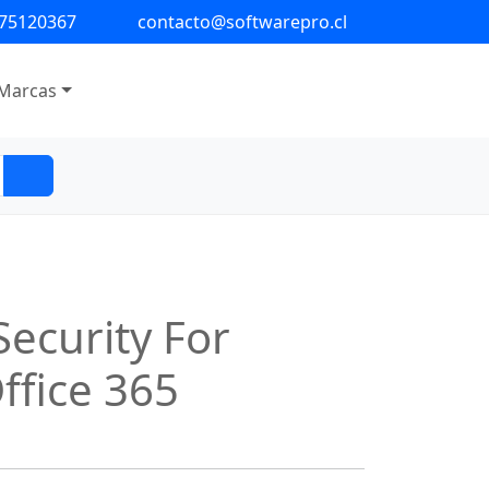
 75120367
contacto@softwarepro.cl
Marcas
ecurity For
ffice 365