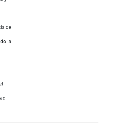
sis de
ndo la
el
dad