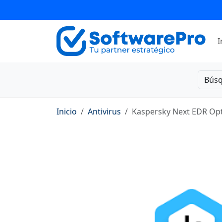
I
Bús
Inicio
Antivirus
Kaspersky Next EDR O