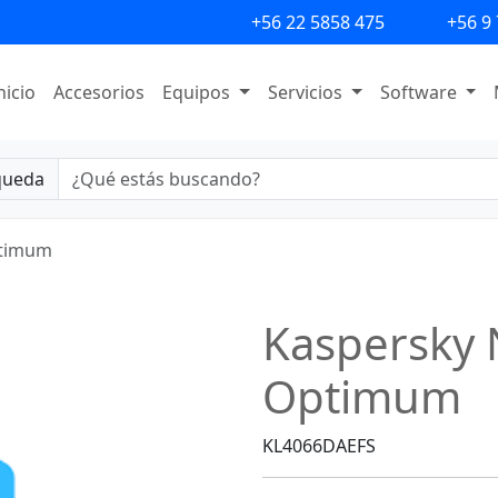
+56 22 5858 475
+56 9
nicio
Accesorios
Equipos
Servicios
Software
queda
ptimum
Kaspersky 
Optimum
KL4066DAEFS