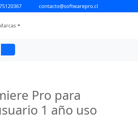
 75120367
contacto@softwarepro.cl
Marcas
iere Pro para
usuario 1 año uso