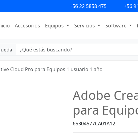
+56 22 5858 475
+56 9
nicio
Accesorios
Equipos
Servicios
Software
queda
tive Cloud Pro para Equipos 1 usuario 1 año
Adobe Crea
para Equip
65304577CA01A12